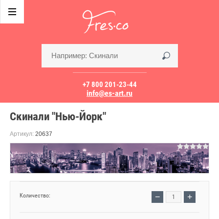
+7 800 201-23-44
info@es-art.ru
Скинали "Нью-Йорк"
Артикул:
20637
−
+
Количество: