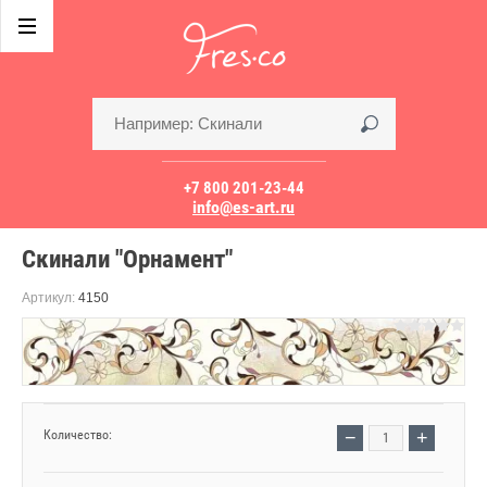
+7 800 201-23-44
info@es-art.ru
Скинали "Орнамент"
Артикул:
4150
−
+
Количество: