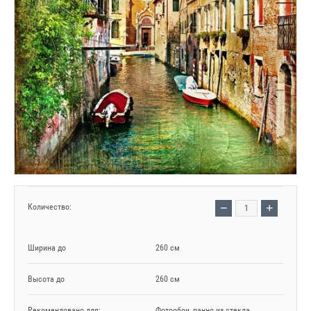
−
+
Количество:
Ширина до
260 см
Высота до
260 см
Рекомендовано для:
Фотообои, панно из стекла,